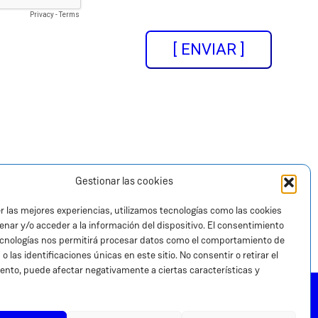
Gestionar las cookies
e privacidad
|
Política de cookies
|
r las mejores experiencias, utilizamos tecnologías como las cookies
Política de calidad
nar y/o acceder a la información del dispositivo. El consentimiento
ecnologías nos permitirá procesar datos como el comportamiento de
o las identificaciones únicas en este sitio. No consentir o retirar el
ento, puede afectar negativamente a ciertas características y