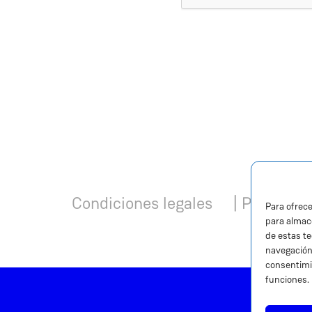
Condiciones legales
|
Política d
Para ofrece
para almace
de estas t
navegación 
consentimi
funciones.