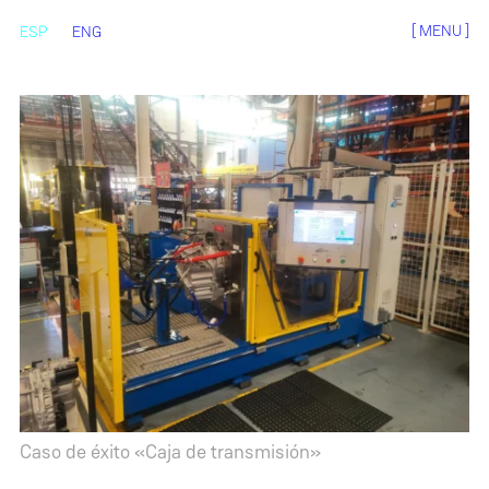
[ MENU ]
ESP
ENG
Caso de éxito «Caja de transmisión»